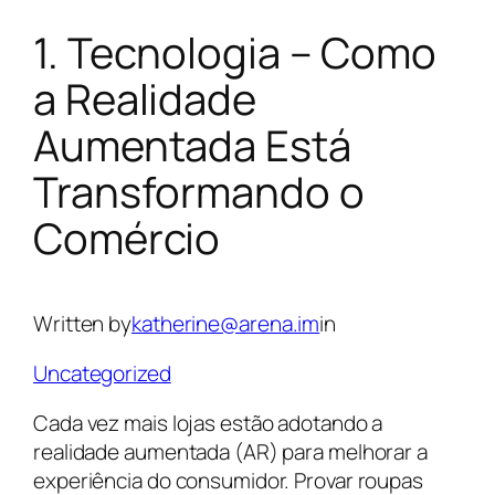
1. Tecnologia – Como
Skip
to
a Realidade
content
Aumentada Está
Transformando o
Comércio
Written by
katherine@arena.im
in
Uncategorized
Cada vez mais lojas estão adotando a
realidade aumentada (AR) para melhorar a
experiência do consumidor. Provar roupas